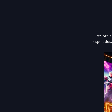
Explore a
esperados