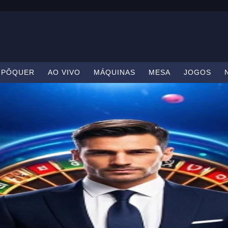
PÔQUER
AO VIVO
MÁQUINAS
MESA
JOGOS