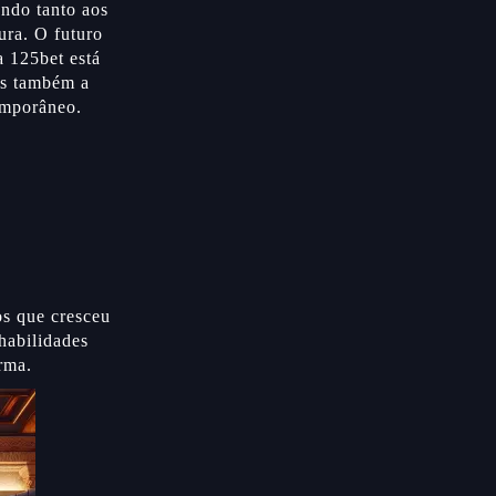
ando tanto aos
ura. O futuro
a 125bet está
as também a
emporâneo.
os que cresceu
habilidades
rma.