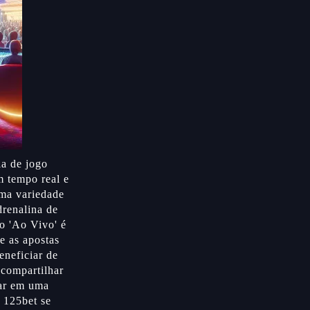
ia de jogo
m tempo real e
uma variedade
drenalina de
ão 'Ao Vivo' é
e as apostas
neficiar de
 compartilhar
tar em uma
A 125bet se