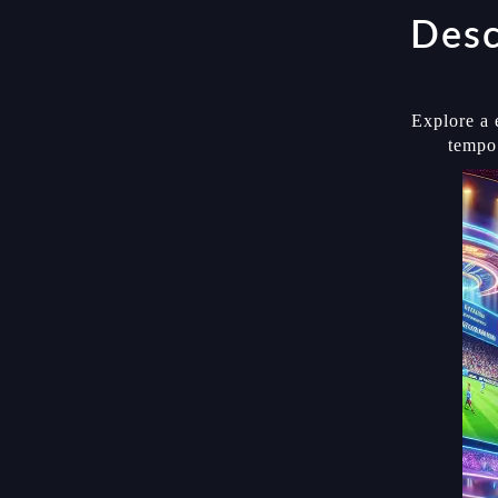
Desc
Explore a 
tempo 