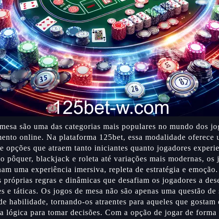
mesa são uma das categorias mais populares no mundo dos jo
mento online. Na plataforma 125bet, essa modalidade oferece
e opções que atraem tanto iniciantes quanto jogadores experi
o pôquer, blackjack e roleta até variações mais modernas, os
am uma experiência imersiva, repleta de estratégia e emoção
s próprias regras e dinâmicas que desafiam os jogadores a de
es e táticas. Os jogos de mesa não são apenas uma questão de 
e habilidade, tornando-os atraentes para aqueles que gostam 
 a lógica para tomar decisões. Com a opção de jogar de form