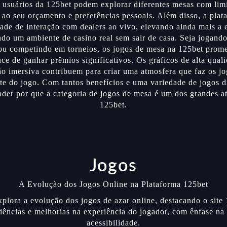
os usuários da 125bet podem explorar diferentes mesas com limi
ao seu orçamento e preferências pessoais. Além disso, a plat
dade de interação com dealers ao vivo, elevando ainda mais a 
do um ambiente de casino real sem sair de casa. Seja jogand
u competindo em torneios, os jogos de mesa na 125bet prom
nce de ganhar prêmios significativos. Os gráficos de alta quali
ão imersiva contribuem para criar uma atmosfera que faz os jo
te do jogo. Com tantos benefícios e uma variedade de jogos d
ender por que a categoria de jogos de mesa é um dos grandes at
125bet.
Jogos
A Evolução dos Jogos Online na Plataforma 125bet
xplora a evolução dos jogos de azar online, destacando o site
ndências e melhorias na experiência do jogador, com ênfase na
acessibilidade.