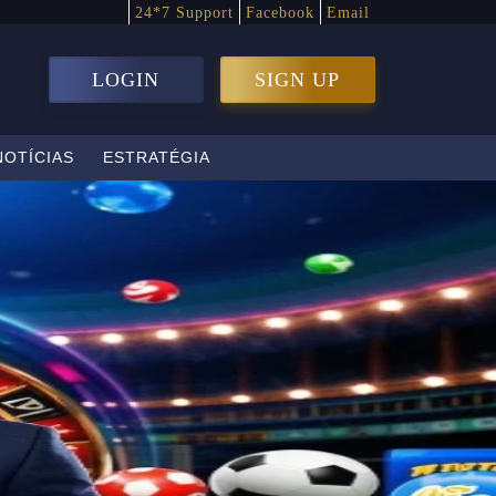
24*7 Support
Facebook
Email
LOGIN
SIGN UP
NOTÍCIAS
ESTRATÉGIA